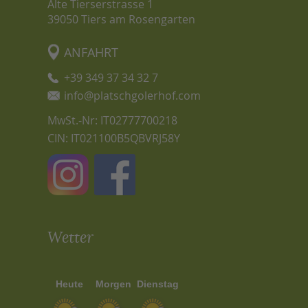
Alte Tierserstrasse 1
39050
Tiers am Rosengarten
ANFAHRT
+39 349 37 34 32 7
info@platschgolerhof.com
MwSt.-Nr: IT02777700218
CIN: IT021100B5QBVRJ58Y
Wetter
Heute
Morgen
Dienstag